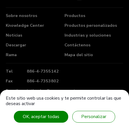
Sobre nosotros
Productos
Knowledge Center
Productos personalizados
Noticias
Industrias y soluciones
Descargar
Contáctenos
Rama
Mapa del sitio
Tel
886-4-7355142
Fax
886-4-7353802
E-mail
intl-sales@sanwu.com.tw
Este sitio web usa cookies y te permite controlar las que
Add
No. 106, Section 2, Chang Mei Road,
Hemei
deseas activar
Township
Changhua
50854
Taiwan (R.O.C.)
OK, aceptar todas
Personalizar