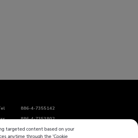
el
886-4-7355142
ax
886-4-7353802
ering targeted content based on your
-mail
intl-sales@sanwu.com.tw
ences anytime through the 'Cookie