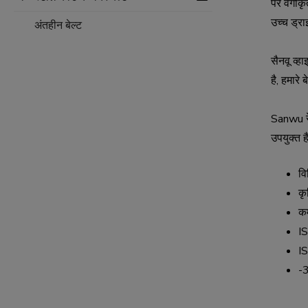
पर वर्गीक
उच्च ड्रा
अंतहीन बेल्ट
सैनवू व्
है, हमारे
Sanwu रेड
उपयुक्त 
वि
कृ
क
IS
IS
-3