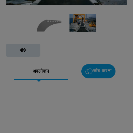
पीछे
जाँच करना
अवलोकन