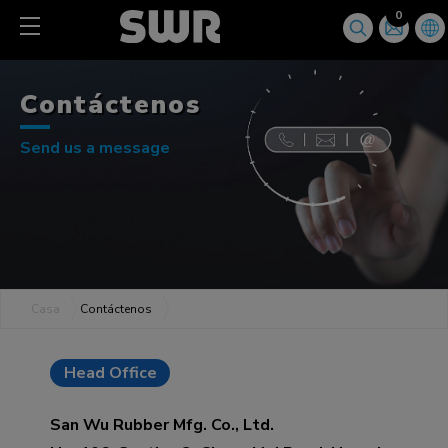
Panel de gestión de cookies
0
Contáctenos
Send us a message
Casa
Contáctenos
Head Office
San Wu Rubber Mfg. Co., Ltd.