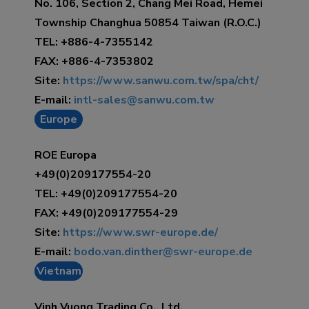
No. 106, Section 2, Chang Mei Road, Hemei
Township Changhua 50854 Taiwan (R.O.C.)
TEL: +886-4-7355142
FAX: +886-4-7353802
Site:
https://www.sanwu.com.tw/spa/cht/
E-mail:
intl-sales@sanwu.com.tw
Europe
ROE Europa
+49(0)209177554-20
TEL: +49(0)209177554-20
FAX: +49(0)209177554-29
Site:
https://www.swr-europe.de/
E-mail:
bodo.van.dinther@swr-europe.de
Vietnam
Vinh Vuong Trading Co., Ltd.