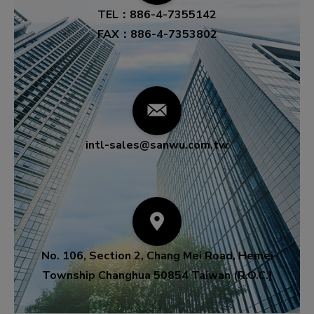
TEL：
886-4-7355142
FAX：
886-4-7353802
intl-sales@sanwu.com.tw
No. 106, Section 2, Chang Mei Road,
Hemei
Township
Changhua
50854
Taiwan (R.O.C.)