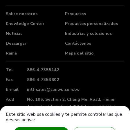
Sobre nosotros
Productos
Knowledge Center
Productos personalizados
Noticias
Industrias y soluciones
Descargar
Contáctenos
Rama
Mapa del sitio
Tel
886-4-7355142
Fax
886-4-7353802
E-mail
intl-sales@sanwu.com.tw
Add
No. 106, Section 2, Chang Mei Road,
Hemei
Township
Changhua
50854
Taiwan (R.O.C.)
Este sitio web usa cookies y te permite controlar las que
deseas activar
COPYRIGHT ©2023
San Wu Rubber Mfg. Co., Ltd.
All Rights