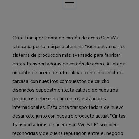
Correas de transmisión de potencia
Cintas transportadoras textiles
Cinta transportadora de cordón de acero San Wu
Cintas transportadoras de cable de acero
fabricada por la máquina alemana "Siempelkamp", el
sistema de producción más avanzado para fabricar
Cintas transportadoras de cable de acero ST
cintas transportadoras de cordón de acero. Al elegir
Cintas transportadoras de cordón de acero STF
un cable de acero de alta calidad como material de
carcasa, con nuestros compuestos de caucho
Cintas transportadoras de cable de acero STB
diseñados especialmente, la calidad de nuestros
Correas elevadoras de cangilones con cordón de
productos debe cumplir con los estándares
acero
internacionales. Esta cinta transportadora de nuevo
Cinturones de sellado
desarrollo junto con nuestro producto actual "Cintas
transportadoras de acero San Wu STF" son bien
Cinturones sin fin
reconocidas y de buena reputación entre el negocio