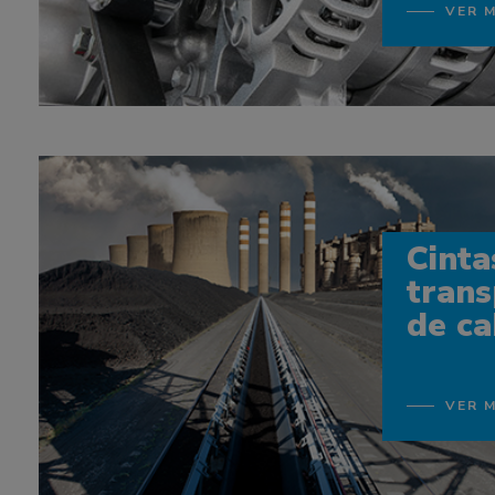
VER 
Cinta
tran
de ca
VER 