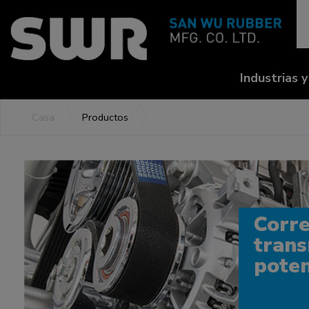
Panel de gestión de cookies
Industrias 
Casa
Productos
Corre
trans
poten