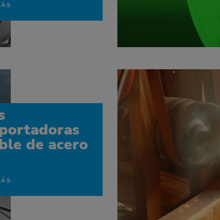
MÁS
s
sportadoras
ble de acero
MÁS