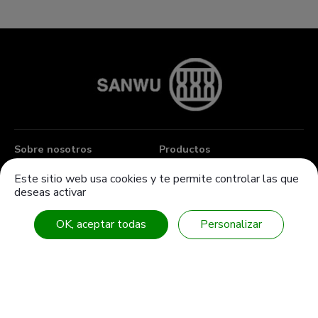
Sobre nosotros
Productos
Knowledge Center
Productos personalizados
Este sitio web usa cookies y te permite controlar las que
deseas activar
Noticias
Industrias y soluciones
Descargar
Contáctenos
OK, aceptar todas
Personalizar
Rama
Mapa del sitio
Tel
886-4-7355142
Fax
886-4-7353802