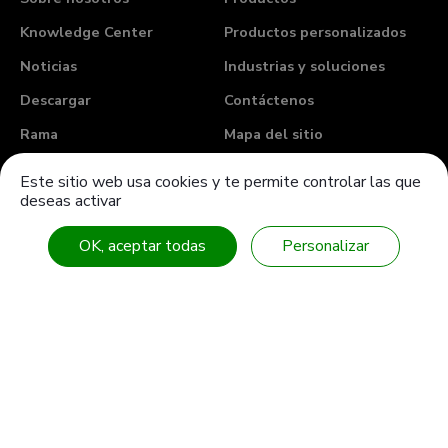
Knowledge Center
Productos personalizados
Noticias
Industrias y soluciones
Descargar
Contáctenos
Rama
Mapa del sitio
Este sitio web usa cookies y te permite controlar las que
Tel
886-4-7355142
deseas activar
Fax
886-4-7353802
OK, aceptar todas
Personalizar
E-mail
intl-sales@sanwu.com.tw
Add
No. 106, Section 2, Chang Mei Road,
Hemei
Township
Changhua
50854
Taiwan (R.O.C.)
COPYRIGHT ©2023
San Wu Rubber Mfg. Co., Ltd.
All Rights
Reserved.